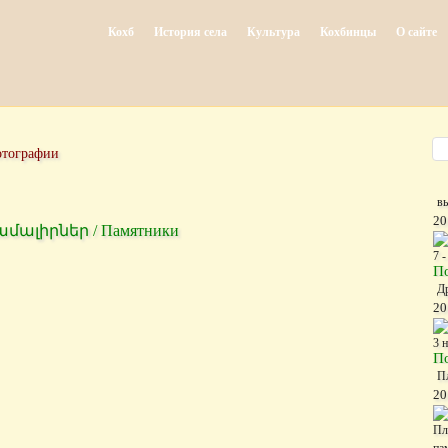
Кохб
История села
Культура
Кохбинцы
О сайте
тографии
в
20
համալիրներ / Памятники
7 
П
Д
20
3 
П
Пл
20
Пл