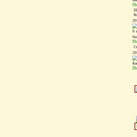
па
П
Ш
К
20
9 
бы
П
С
20
Ка
П