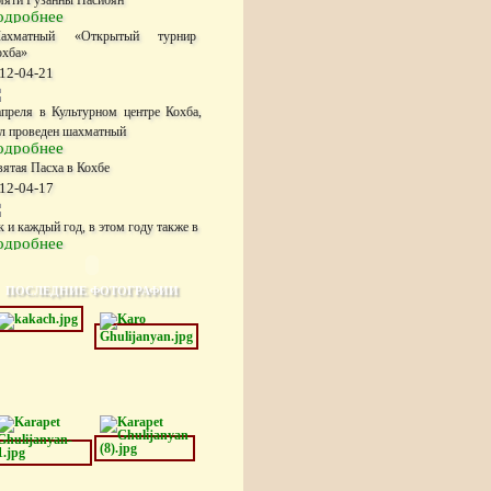
мяти Рузанны Насибян
одробнее
ахматный «Открытый турнир
охба»
12-04-21
апреля в Культурном центре Кохба,
л проведен шахматный
одробнее
вятая Пасха в Кохбе
12-04-17
к и каждый год, в этом году также в
одробнее
ПОСЛЕДНИЕ ФОТОГРАФИИ