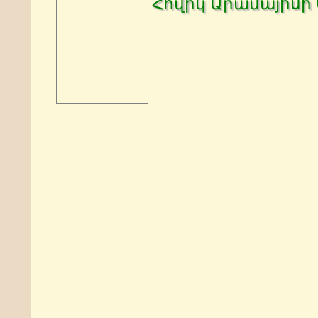
Հովիկ Արամայիսի