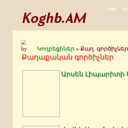
Կողբ
Պա
Կողբեցիներ
»
Քաղ. գործիչնե
Քաղաքական գործիչներ
Արսեն Լիպարիտի